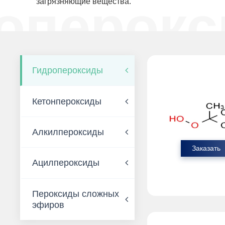
оперок
загрязняющие вещества.
Гидропероксиды
Кетонпероксиды
Алкилпероксиды
Заказать
Ацилпероксиды
Пероксиды сложных
эфиров