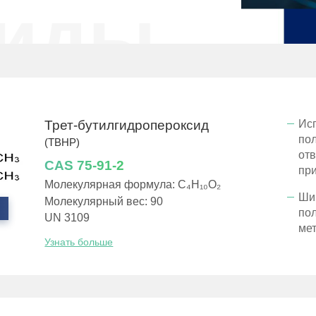
сиды
Ис
Трет-бутилгидропероксид
по
(TBHP)
от
CAS 75-91-2
пр
Молекулярная формула: C₄H₁₀O₂
Ши
Молекулярный вес: 90
по
UN 3109
ме
Узнать больше