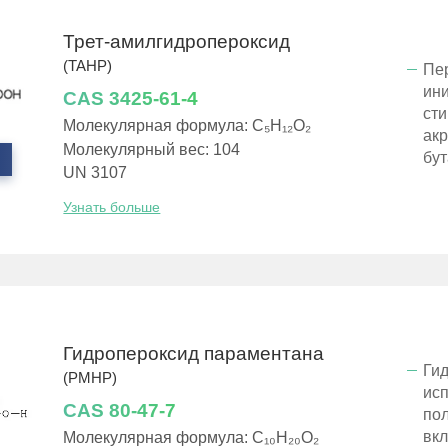
Трет-амилгидропероксид
(TAHP)
Пер
ин
CAS 3425-61-4
сти
Молекулярная формула: C₅H₁₂O₂
акр
Молекулярный вес: 104
бут
UN 3107
Узнать больше
Гидропероксид параментана
Ги
(PMHP)
исп
CAS 80-47-7
пол
вкл
Молекулярная формула: C₁₀H₂₀O₂