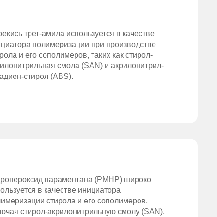
екись трет-амила используется в качестве
ициатора полимеризации при производстве
рола и его сополимеров, таких как стирол-
илонитрильная смола (SAN) и акрилонитрил-
адиен-стирол (ABS).
дропероксид параментана (PMHP) широко
ользуется в качестве инициатора
имеризации стирола и его сополимеров,
ючая стирол-акрилонитрильную смолу (SAN),