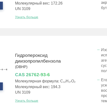
акр
Молекулярный вес: 172.26
бут
UN 3109
Узнать больше
Из
Гидропероксид
ис
аге
диизопропилбензола
су
(DBHP)
по
CAS 26762-93-6
Ег
Молекулярная формула: C₁₂H₁₇O₂
уск
Молекулярный вес: 194.3
вос
UN 3109
пр
Узнать больше
те