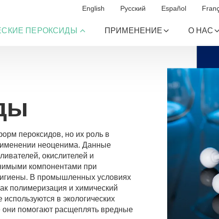
English
Русский
Español
Franç
ЕСКИЕ ПЕРОКСИДЫ
ПРИМЕНЕНИЕ
О НАС
ды
орм пероксидов, но их роль в
именении неоценима. Данные
ливателей, окислителей и
енимыми компонентами при
 гигиены. В промышленных условиях
как полимеризация и химический
е используются в экологических
де они помогают расщеплять вредные