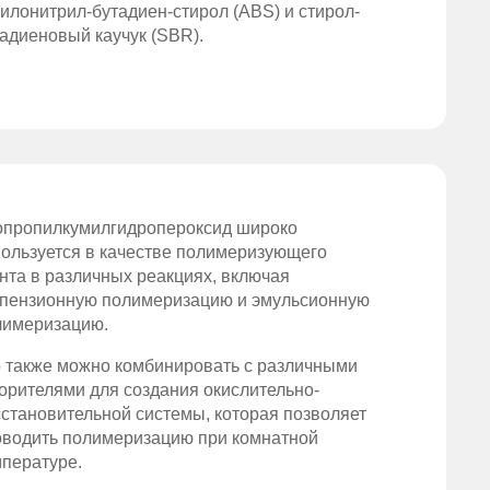
илонитрил-бутадиен-стирол (ABS) и стирол-
адиеновый каучук (SBR).
опропилкумилгидропероксид широко
пользуется в качестве полимеризующего
нта в различных реакциях, включая
спензионную полимеризацию и эмульсионную
лимеризацию.
о также можно комбинировать с различными
орителями для создания окислительно-
становительной системы, которая позволяет
оводить полимеризацию при комнатной
мпературе.