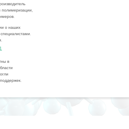
производитель
я полимеризации,
имеров.
ии о наших
 специалистами.
и.
1
тны в
бласти
огли
 поддержек.