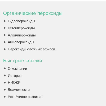
Органические пероксиды
Гидропероксиды
Кетонпероксиды
Алкилпероксиды
Ацилпероксиды
Пероксиды сложных эфиров
Быстрые ссылки
О компании
История
НИОКР
Возможности
Устойчивое развитие