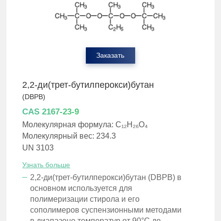
Заказать
2,2-ди(трет-бутилперокси)бутан
(DBPB)
CAS 2167-23-9
Молекулярная формула: C₁₂H₂₆O₄
Молекулярный вес: 234.3
UN 3103
Узнать больше
2,2-ди(трет-бутилперокси)бутан (DBPB) в
основном используется для
полимеризации стирола и его
сополимеров суспензионными методами
в диапазоне температур от 90°C до