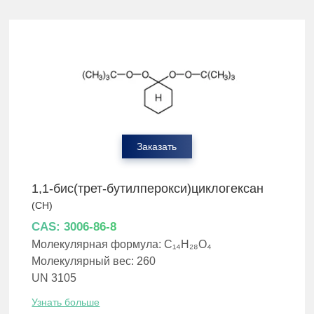
Заказать
1,1-бис(трет-бутилперокси)циклогексан
(CH)
CAS: 3006-86-8
Молекулярная формула: C₁₄H₂₈O₄
Молекулярный вес: 260
UN 3105
Узнать больше