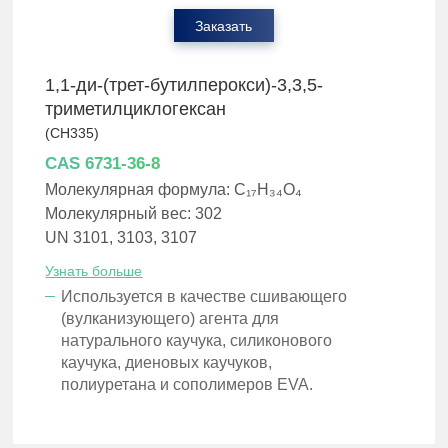
Заказать
1,1-ди-(трет-бутилперокси)-3,3,5-
триметилциклогексан
(CH335)
CAS 6731-36-8
Молекулярная формула: C₁₇H₃₄O₄
Молекулярный вес: 302
UN 3101, 3103, 3107
Узнать больше
Используется в качестве сшивающего
(вулканизующего) агента для
натурального каучука, силиконового
каучука, диеновых каучуков,
полиуретана и сополимеров EVA.