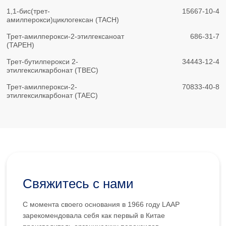
1,1-бис(трет-
15667-10-4
амилперокси)циклогексан (TACH)
Трет-амилперокси-2-этилгексаноат
686-31-7
(TAPEH)
Трет-бутилперокси 2-
34443-12-4
этилгексилкарбонат (TBEC)
Трет-амилперокси-2-
70833-40-8
этилгексилкарбонат (TAEC)
Свяжитесь с нами
С момента своего основания в 1966 году LAAP
зарекомендовала себя как первый в Китае