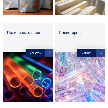
Поливинилхлорид
Полистирол
Узнать
Узнать