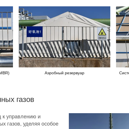
(MBR)
Аэробный резервуар
Сист
ных газов
 к управлению и
х газов, уделяя особое