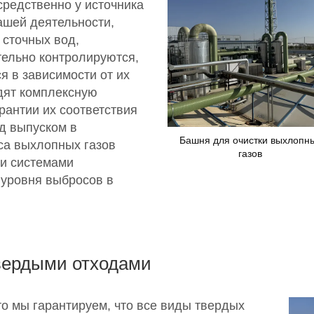
редственно у источника
ашей деятельности,
 сточных вод,
ельно контролируются,
я в зависимости от их
дят комплексную
рантии их соответствия
д выпуском в
Башня для очистки выхлопн
са выхлопных газов
газов
и системами
 уровня выбросов в
вердыми отходами
то мы гарантируем, что все виды твердых