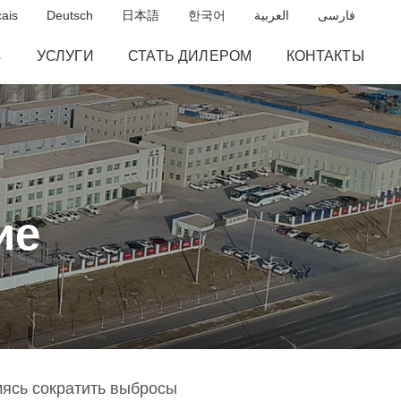
ais
Deutsch
日本語
한국어
العربية
فارسی
УСЛУГИ
СТАТЬ ДИЛЕРОМ
КОНТАКТЫ
ие
мясь сократить выбросы