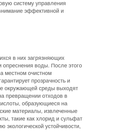
довую систему управления
внимание эффективной и
ихся в них загрязняющих
 опреснения воды. После этого
на местном очистном
гарантирует прозрачность и
ане окружающей среды выходят
на превращении отходов в
 кислоты, образующиеся на
еские материалы, извлеченные
ты, такие как хлорид и сульфат
ию экологической устойчивости,