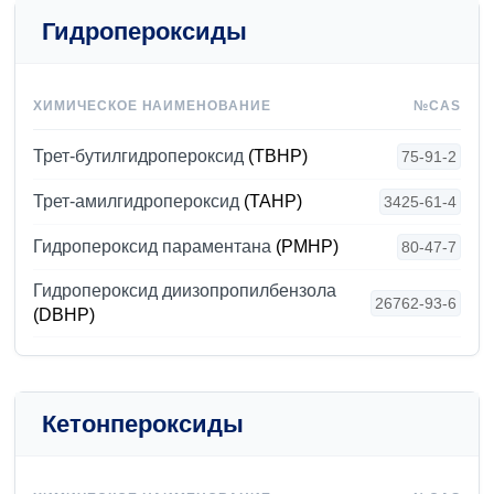
Гидропероксиды
ХИМИЧЕСКОЕ НАИМЕНОВАНИЕ
№CAS
Трет-бутилгидропероксид
(TBHP)
75-91-2
Трет-амилгидропероксид
(TAHP)
3425-61-4
Гидропероксид параментана
(PMHP)
80-47-7
Гидропероксид диизопропилбензола
26762-93-6
(DBHP)
Кетонпероксиды