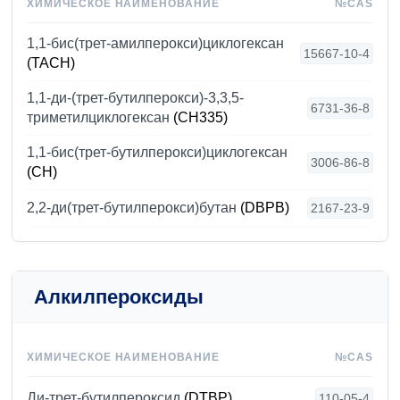
ХИМИЧЕСКОЕ НАИМЕНОВАНИЕ
№CAS
1,1-бис(трет-амилперокси)циклогексан
15667-10-4
(TACH)
1,1-ди-(трет-бутилперокси)-3,3,5-
6731-36-8
триметилциклогексан
(CH335)
1,1-бис(трет-бутилперокси)циклогексан
3006-86-8
(CH)
2,2-ди(трет-бутилперокси)бутан
(DBPB)
2167-23-9
Алкилпероксиды
ХИМИЧЕСКОЕ НАИМЕНОВАНИЕ
№CAS
Ди-трет-бутилпероксид
(DTBP)
110-05-4