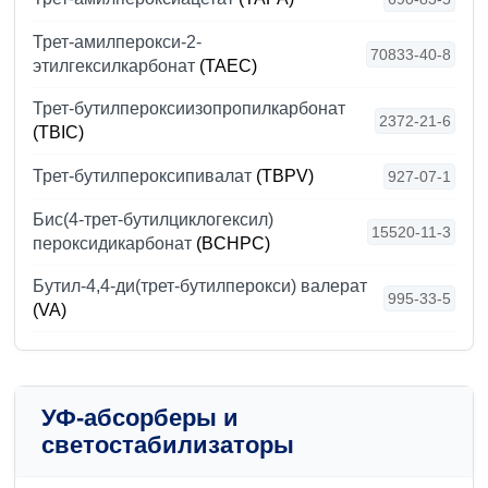
Трет-амилперокси-2-
70833-40-8
этилгексилкарбонат
(TAEC)
Трет-бутилпероксиизопропилкарбонат
2372-21-6
(TBIC)
Трет-бутилпероксипивалат
(TBPV)
927-07-1
Бис(4-трет-бутилциклогексил)
15520-11-3
пероксидикарбонат
(BCHPC)
Бутил-4,4-ди(трет-бутилперокси) валерат
995-33-5
(VA)
УФ-абсорберы и
светостабилизаторы