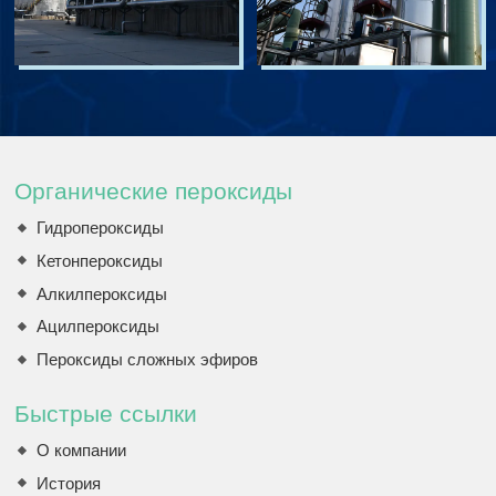
Органические пероксиды
Гидропероксиды
Кетонпероксиды
Алкилпероксиды
Ацилпероксиды
Пероксиды сложных эфиров
Быстрые ссылки
О компании
История