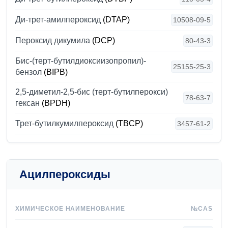
Ди-трет-амилпероксид
(DTAP)
10508-09-5
Пероксид дикумила
(DCP)
80-43-3
Биc-(терт-бутилдиоксиизопропил)-
25155-25-3
бензол
(BIPB)
2,5-диметил-2,5-бис (терт-бутилперокси)
78-63-7
гексан
(BPDH)
Трет-бутилкумилпероксид
(TBCP)
3457-61-2
Ацилпероксиды
ХИМИЧЕСКОЕ НАИМЕНОВАНИЕ
№CAS