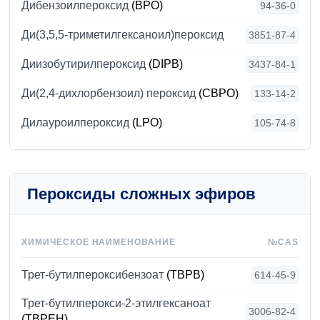
Дибензоилпероксид
(BPO)
94-36-0
Ди(3,5,5-триметилгексаноил)пероксид
3851-87-4
Диизобутирилпероксид
(DIPB)
3437-84-1
Ди(2,4-дихлорбензоил) пероксид
(CBPO)
133-14-2
Дилауроилпероксид
(LPO)
105-74-8
Пероксиды сложных эфиров
ХИМИЧЕСКОЕ НАИМЕНОВАНИЕ
№CAS
Трет-бутилпероксибензоат
(TBPB)
614-45-9
Трет-бутилперокси-2-этилгексаноат
3006-82-4
(TBPEH)