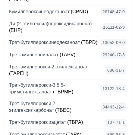
Кумилпероксинеодеканоат
(CPND)
26748-47-0
Ди-(2-этилгексил)пероксидикарбонат
16111-62-9
(EHP)
Трет-бутилпероксинеодеканоат
(TBPD)
13052-09-0
Трет-амилперпивалат
(TAPV)
29240-17-3
Трет-амилперокси-2-этилгексаноат
686-31-7
(TAPEH)
Трет-бутилперокси-3,5,5-
13122-18-4
триметилгексаноат
(TBPMH)
Трет-бутилперокси 2-
34443-12-4
этилгексилкарбонат
(TBEC)
Трет-бутилпероксиацетат
(TBPA)
107-71-1
Трет-амилпероксиацетат
(TAPA)
690-83-5