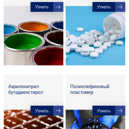
Узнать
Узнать
Акрилонитрил
Полиолефиновый
бутадиенстирол
пластомер
Узнать
Узнать