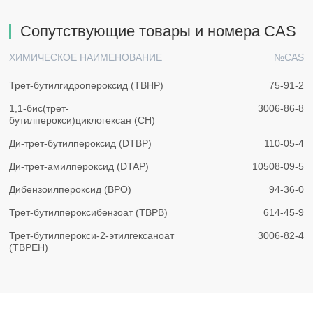
Сопутствующие товары и номера CAS
ХИМИЧЕСКОЕ НАИМЕНОВАНИЕ
№CAS
Трет-бутилгидропероксид (TBHP)
75-91-2
1,1-бис(трет-
3006-86-8
бутилперокси)циклогексан (CH)
Ди-трет-бутилпероксид (DTBP)
110-05-4
Ди-трет-амилпероксид (DTAP)
10508-09-5
Дибензоилпероксид (BPO)
94-36-0
Трет-бутилпероксибензоат (TBPB)
614-45-9
Трет-бутилперокси-2-этилгексаноат
3006-82-4
(TBPEH)