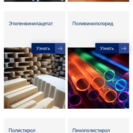
Этиленвинилацетат
Поливинилхлорид
Узнать
Узнать
Полистирол
Пенополистирол