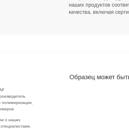
наших продуктов соотв
качества, включая сер
и
Образец может быть
AAP
производитель
я полимеризации,
имеров.
ии о наших
 специалистами.