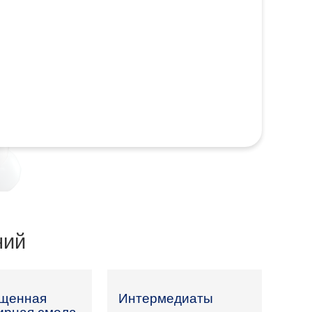
ний
щенная
Интермедиаты