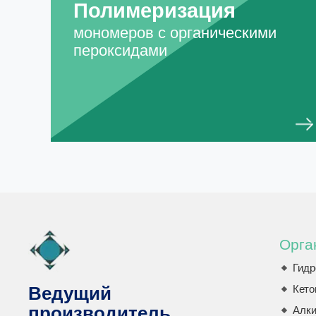
Полимеризация
мономеров с органическими
пероксидами
Орга
Гидр
Кето
Ведущий
производитель
Алк