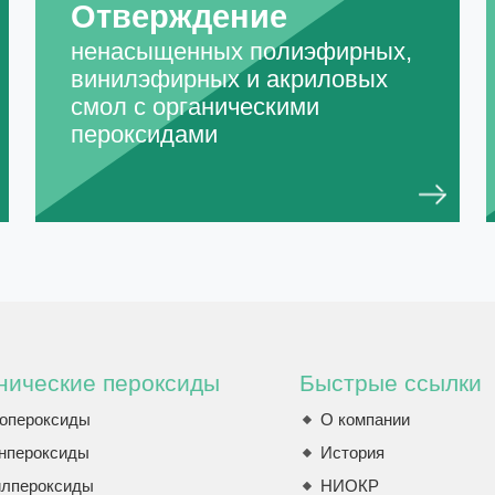
Отверждение
ненасыщенных полиэфирных,
винилэфирных и акриловых
смол с органическими
пероксидами
нические пероксиды
Быстрые ссылки
опероксиды
О компании
нпероксиды
История
илпероксиды
НИОКР