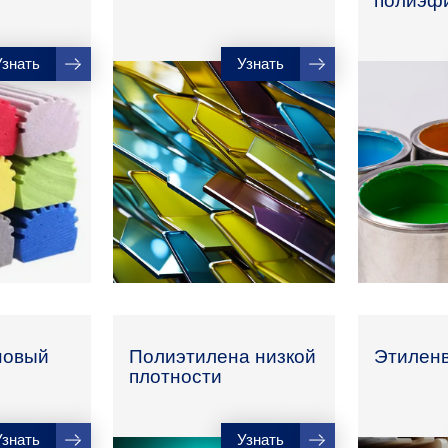
полиэф
Узнать
Узнать
новый
Полиэтилена низкой
Этилен
плотности
Узнать
Узнать