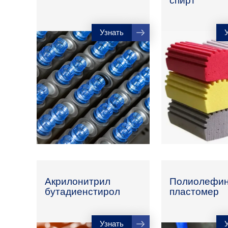
спирт
Узнать
Акрилонитрил
Полиолефи
бутадиенстирол
пластомер
Узнать