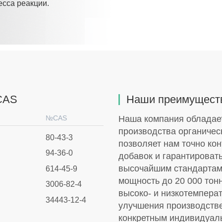
есса реакции.
CAS
Наши преимущест
№CAS
Наша компания обладае
производства органичес
80-43-3
позволяет нам точно ко
94-36-0
добавок и гарантироват
высочайшим стандартам
614-45-9
мощность до 20 000 тон
3006-82-4
высоко- и низкотемпера
34443-12-4
улучшения производств
конкретным индивидуаль