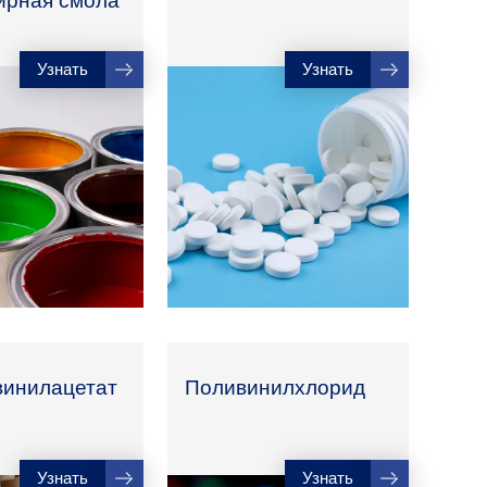
ирная смола
Узнать
Узнать
винилацетат
Поливинилхлорид
Узнать
Узнать