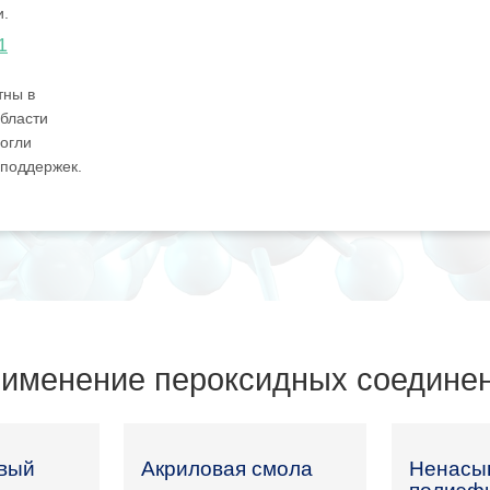
и.
1
тны в
бласти
огли
 поддержек.
именение пероксидных соедине
вый
Акриловая смола
Ненасы