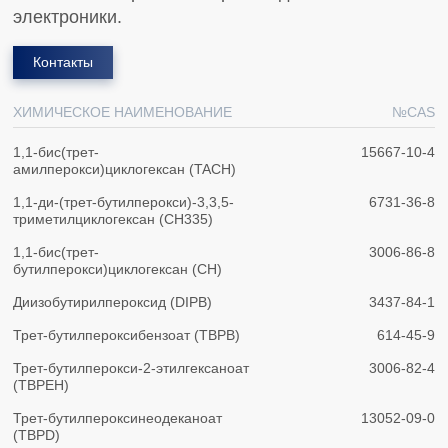
электроники.
Контакты
ХИМИЧЕСКОЕ НАИМЕНОВАНИЕ
№CAS
1,1-бис(трет-
15667-10-4
амилперокси)циклогексан (TACH)
1,1-ди-(трет-бутилперокси)-3,3,5-
6731-36-8
триметилциклогексан (CH335)
1,1-бис(трет-
3006-86-8
бутилперокси)циклогексан (CH)
Диизобутирилпероксид (DIPB)
3437-84-1
Трет-бутилпероксибензоат (TBPB)
614-45-9
Трет-бутилперокси-2-этилгексаноат
3006-82-4
(TBPEH)
Трет-бутилпероксинеодеканоат
13052-09-0
(TBPD)