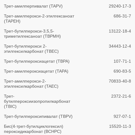
Трет-амилперпивалат (TAPV)
29240-17-3
Трет-амилперокси-2-этилгексаноат
686-31-7
(TAPEH)
Трет-бутилперокси-3,5,5-
13122-18-4
триметилгексаноат (TBPMH)
Трет-бутилперокси 2-
34443-12-4
этилгексилкарбонат (TBEC)
Трет-бутилпероксиацетат (TBPA)
107-71-1
Трет-амилпероксиацетат (TAPA)
690-83-5
Трет-амилперокси-2-
70833-40-8
этилгексилкарбонат (TAEC)
Трет-
2372-21-6
бутилпероксиизопропилкарбонат
(TBIC)
Трет-бутилпероксипивалат (TBPV)
927-07-1
Бис(4-трет-бутилциклогексил)
15520-11-3
пероксидикарбонат (BCHPC)