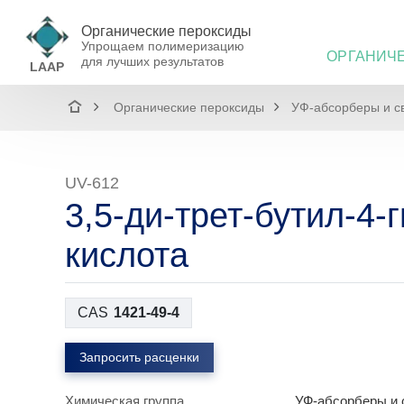
Органические пероксиды
Упрощаем полимеризацию
ОРГАНИЧ
для лучших результатов
LAAP
Органические пероксиды
УФ-абсорберы и с
UV-612
3,5-ди-трет-бутил-4
кислота
CAS
1421-49-4
Запросить расценки
Химическая группа
УФ-абсорберы и 