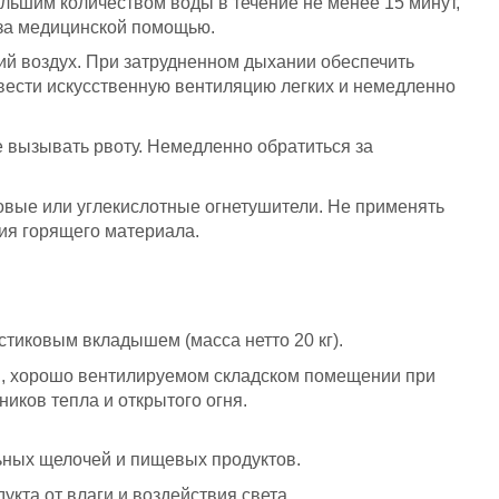
льшим количеством воды в течение не менее 15 минут,
 за медицинской помощью.
й воздух. При затрудненном дыхании обеспечить
овести искусственную вентиляцию легких и немедленно
е вызывать рвоту. Немедленно обратиться за
вые или углекислотные огнетушители. Не применять
ия горящего материала.
тиковым вкладышем (масса нетто 20 кг).
м, хорошо вентилируемом складском помещении при
иков тепла и открытого огня.
льных щелочей и пищевых продуктов.
укта от влаги и воздействия света.