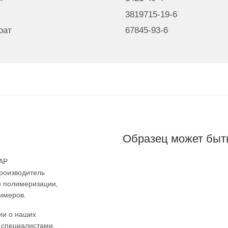
3819715-19-6
оат
67845-93-6
и
Образец может быть
AAP
производитель
я полимеризации,
имеров.
ии о наших
 специалистами.