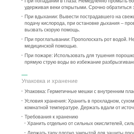
При попадании в глаза: Немедленно промыть бо
удерживая веки открытыми. Срочно обратиться
При вдыхании: Вывести пострадавшего на свежи
подачу кислорода, при остановке дыхания – пр
вызвать скорую помощь.
При проглатывании: Прополоскать рот водой. Н
медицинской помощью.
При пожаре: Использовать для тушения порошко
прямую струю воды во избежание разбрызгиван
Упаковка и хранение
Упаковка: Герметичные мешки с внутренним плас
Условия хранения: Хранить в прохладном, сухо
комнатной температуре. Держать вдали от источн
Требования к хранению
Хранить отдельно от сильных окислителей, си
Держать тару плотно закрытой для защиты прод