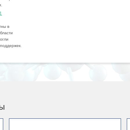
и.
1
тны в
бласти
огли
 поддержек.
ды