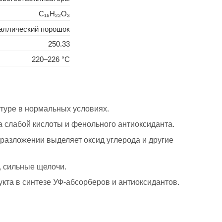
C₁₅H₂₂O₃
аллический порошок
250.33
220–226 °C
туре в нормальных условиях.
а слабой кислоты и фенольного антиоксиданта.
разложении выделяет оксид углерода и другие
 сильные щелочи.
кта в синтезе УФ-абсорберов и антиоксидантов.