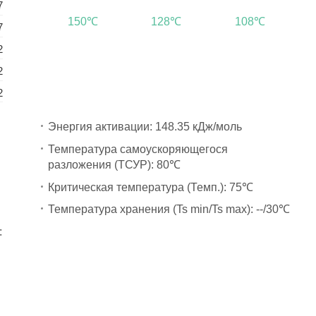
7
150℃
128℃
108℃
7
2
2
2
Энергия активации: 148.35 кДж/моль
Температура самоускоряющегося
разложения (ТСУР): 80℃
Критическая температура (Темп.): 75℃
Температура хранения (Ts min/Ts max): --/30℃
: