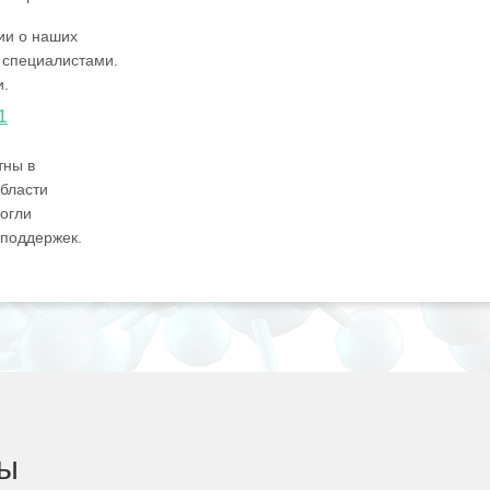
ии о наших
 специалистами.
и.
1
тны в
бласти
огли
 поддержек.
ды