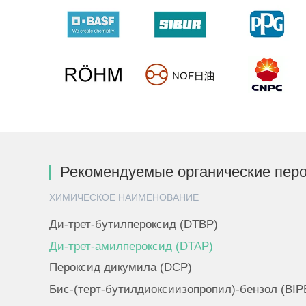
Рекомендуемые органические пер
ХИМИЧЕСКОЕ НАИМЕНОВАНИЕ
Ди-трет-бутилпероксид (DTBP)
Ди-трет-амилпероксид (DTAP)
Пероксид дикумила (DCP)
Биc-(терт-бутилдиоксиизопропил)-бензол (BIP