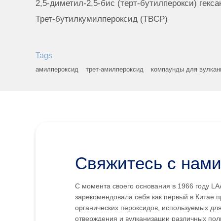
2,5-диметил-2,5-бис (терт-бутилперокси) гекс
Трет-бутилкумилпероксид (TBCP)
Tags
амилпероксид
трет-амилпероксид
компаунды для вулкан
Свяжитесь с нам
С момента своего основания в 1966 году L
зарекомендовала себя как первый в Китае 
органических пероксидов, используемых дл
отверждения и вулканизации различных пол