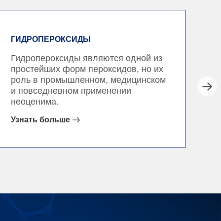
ГИДРОПЕРОКСИДЫ
К
Гидропероксиды являются одной из
Пе
простейших форм пероксидов, но их
с
роль в промышленном, медицинском
св
и повседневном применении
ре
неоценима.
Узнать больше
Уз