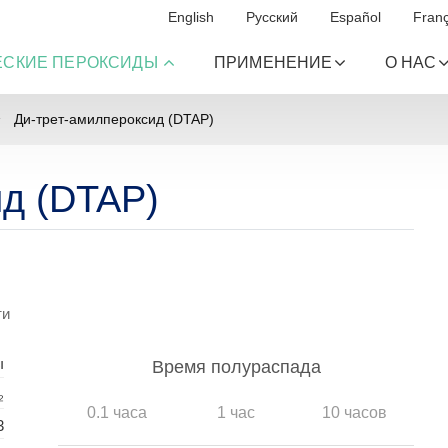
English
Русский
Español
Franç
ЕСКИЕ ПЕРОКСИДЫ
ПРИМЕНЕНИЕ
О НАС
Ди-трет-амилпероксид (DTAP)
ид (DTAP)
ти
ы
Время полураспада
₂
0.1 часа
1 час
10 часов
3