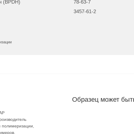
ан (BPDH)
78-63-7
3457-61-2
изации
и
Образец может быть
AAP
производитель
я полимеризации,
имеров.