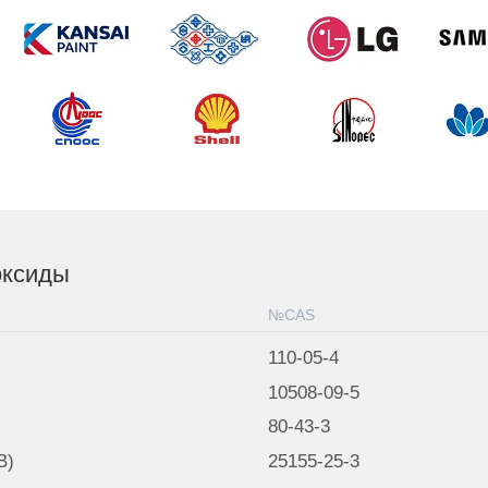
оксиды
№CAS
110-05-4
10508-09-5
80-43-3
B)
25155-25-3