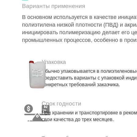
Варианты применения
В основном используется в качестве иници
полиэтилена низкой плотности (ПВД) и акр
инициировать полимеризацию делает его ц
промышленных процессов, особенно в произ
Упаковка
Обычно упаковывается в полиэтиленовые 
предоставить варианты с упаковкой инд
конкретных требований заказчика.
Срок годности
При хранении и транспортировке в реко
свои качества до трех месяцев.