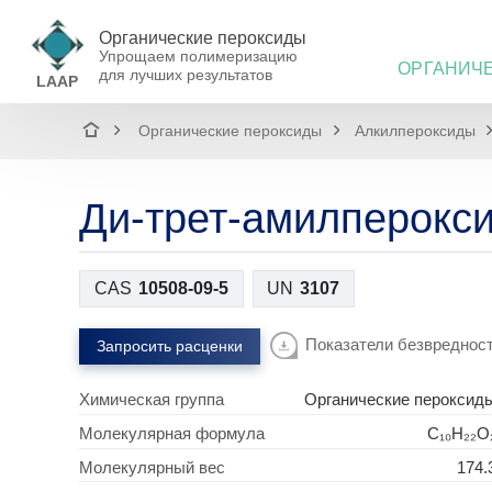
Органические пероксиды
Упрощаем полимеризацию
ОРГАНИЧ
для лучших результатов
LAAP
Органические пероксиды
Алкилпероксиды
Ди-трет-амилперокс
CAS
10508-09-5
UN
3107
Показатели безвреднос
Запросить расценки
Химическая группа
Органические пероксид
Молекулярная формула
C₁₀H₂₂O
Молекулярный вес
174.