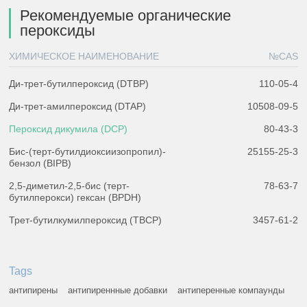
Рекомендуемые органические
пероксиды
ХИМИЧЕСКОЕ НАИМЕНОВАНИЕ
№CAS
Ди-трет-бутилпероксид (DTBP)
110-05-4
Ди-трет-амилпероксид (DTAP)
10508-09-5
Пероксид дикумила (DCP)
80-43-3
Биc-(терт-бутилдиоксиизопропил)-
25155-25-3
бензол (BIPB)
2,5-диметил-2,5-бис (терт-
78-63-7
бутилперокси) гексан (BPDH)
Трет-бутилкумилпероксид (TBCP)
3457-61-2
Tags
антипирены
антипиреннные добавки
антиперенные компаунды