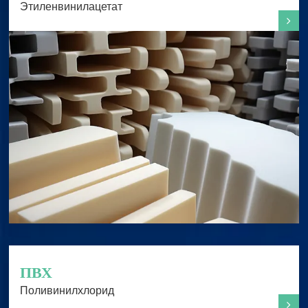
Этиленвинилацетат
ПВХ
Поливинилхлорид