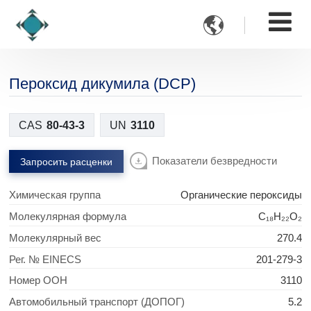

Пероксид дикумила (DCP)
CAS
80-43-3
UN
3110
Показатели безвредности
Запросить расценки
Химическая группа
Органические пероксиды
Молекулярная формула
C₁₈H₂₂O₂
Молекулярный вес
270.4
Рег. № EINECS
201-279-3
Номер ООН
3110
Автомобильный транспорт (ДОПОГ)
5.2