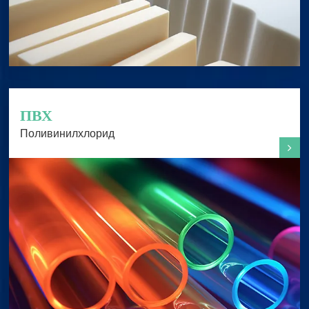
ПВХ
Поливинилхлорид