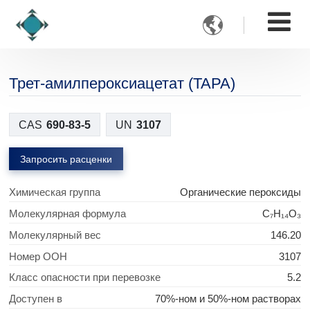

Трет-амилпероксиацетат (TAPA)
CAS
690-83-5
UN
3107
Запросить расценки
Химическая группа
Органические пероксиды
Молекулярная формула
C₇H₁₄O₃
Молекулярный вес
146.20
Номер ООН
3107
Класс опасности при перевозке
5.2
Доступен в
70%-ном и 50%-ном растворах