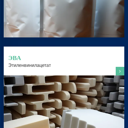
ЭВА
Этиленвинилацетат