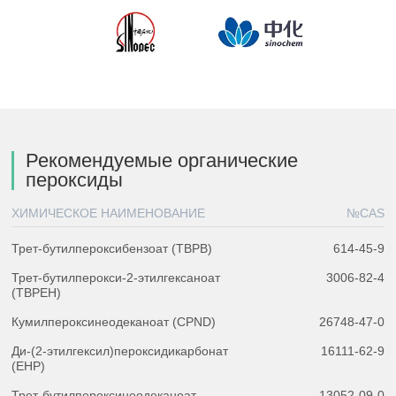
Рекомендуемые органические
пероксиды
ХИМИЧЕСКОЕ НАИМЕНОВАНИЕ
№CAS
Трет-бутилпероксибензоат (TBPB)
614-45-9
Трет-бутилперокси-2-этилгексаноат
3006-82-4
(TBPEH)
Кумилпероксинеодеканоат (CPND)
26748-47-0
Ди-(2-этилгексил)пероксидикарбонат
16111-62-9
(EHP)
Трет-бутилпероксинеодеканоат
13052-09-0