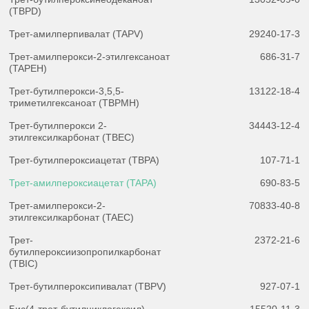
(TBPD)
Трет-амилперпивалат (TAPV)
29240-17-3
Трет-амилперокси-2-этилгексаноат
686-31-7
(TAPEH)
Трет-бутилперокси-3,5,5-
13122-18-4
триметилгексаноат (TBPMH)
Трет-бутилперокси 2-
34443-12-4
этилгексилкарбонат (TBEC)
Трет-бутилпероксиацетат (TBPA)
107-71-1
Трет-амилпероксиацетат (TAPA)
690-83-5
Трет-амилперокси-2-
70833-40-8
этилгексилкарбонат (TAEC)
Трет-
2372-21-6
бутилпероксиизопропилкарбонат
(TBIC)
Трет-бутилпероксипивалат (TBPV)
927-07-1
Бис(4-трет-бутилциклогексил)
15520-11-3