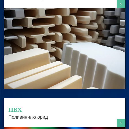
ПВХ
Поливинилхлорид