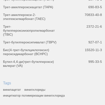
Трет-амилпероксиацетат (TAPA)
690-83-5
Трет-амилперокси-2-
70833-40-8
этилгексилкарбонат (TAEC)
Трет-
2372-21-6
бутилпероксиизопропилкарбонат
(TBIC)
Трет-бутилпероксипивалат (TBPV)
927-07-1
Бис(4-трет-бутилциклогексил)
15520-11-3
пероксидикарбонат (BCHPC)
Бутил-4,4-ди(трет-бутилперокси)
995-33-5
валерат (VA)
Tags
винилацетат
винилхлориды
иницитиатор полимеризации винилхлорида