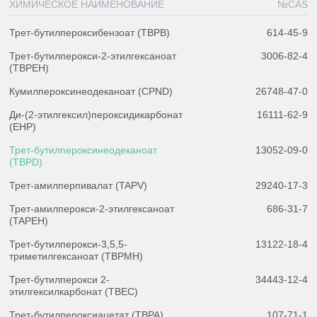
ХИМИЧЕСКОЕ НАИМЕНОВАНИЕ
№CAS
Трет-бутилпероксибензоат (TBPB)
614-45-9
Трет-бутилперокси-2-этилгексаноат
3006-82-4
(TBPEH)
Кумилпероксинеодеканоат (CPND)
26748-47-0
Ди-(2-этилгексил)пероксидикарбонат
16111-62-9
(EHP)
Трет-бутилпероксинеодеканоат
13052-09-0
(TBPD)
Трет-амилперпивалат (TAPV)
29240-17-3
Трет-амилперокси-2-этилгексаноат
686-31-7
(TAPEH)
Трет-бутилперокси-3,5,5-
13122-18-4
триметилгексаноат (TBPMH)
Трет-бутилперокси 2-
34443-12-4
этилгексилкарбонат (TBEC)
Трет-бутилпероксиацетат (TBPA)
107-71-1