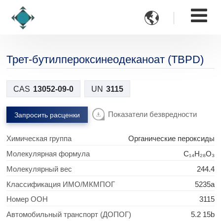

Трет-бутилпероксинеодеканоат (TBPD)
CAS
13052-09-0
UN
3115
Показатели безвредности
Запросить расценки
Химическая группа
Органические пероксиды
Молекулярная формула
C₁₄H₂₈O₃
Молекулярный вес
244.4
Классификация ИМО/МКМПОГ
5235a
Номер ООН
3115
Автомобильный транспорт (ДОПОГ)
5.2 15b